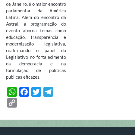
de Janeiro, é o maior encontro
parlamentar da América
Latina. Além do encontro da
Astral, a programação do
evento aborda temas como
educação, transparência e
modernização legislativa,
reafirmando o papel do
Legislativo no fortalecimento
da democracia e na
formulação de políticas
públicas eficazes.
W
F
T
T
h
ac
w
el
C
at
e
itt
e
o
s
b
er
gr
p
A
o
a
y