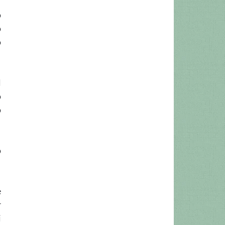
o
o
o
l
o
o
o
e
r
i