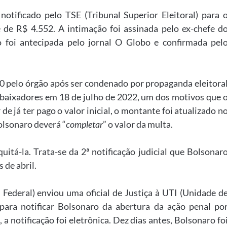
 notificado pelo TSE (Tribunal Superior Eleitoral) para 
e R$ 4.552. A intimação foi assinada pelo ex-chefe d
o foi antecipada pelo jornal O Globo e confirmada pel
0 pelo órgão após ser condenado por propaganda eleitora
baixadores em 18 de julho de 2022, um dos motivos que 
 de já ter pago o valor inicial, o montante foi atualizado n
olsonaro deverá “
completar
” o valor da multa.
quitá-la. Trata-se da 2ª notificação judicial que Bolsonar
 de abril.
 Federal) enviou uma oficial de Justiça à UTI (Unidade d
 para notificar Bolsonaro da abertura da ação penal po
 a notificação foi eletrônica. Dez dias antes, Bolsonaro fo