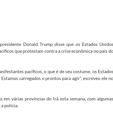
presidente Donald Trump disse que os Estados Unido
acíficos que protestam contra a crise econômica no país d
anifestantes pacíficos, o que é de seu costume, os Estado
 Estamos carregados e prontos para agir”, escreveu ele n
s em várias províncias do Irã esta semana, com alguma
a polícia.