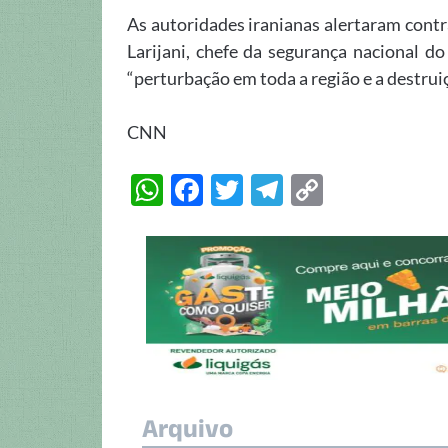
As autoridades iranianas alertaram contr
Larijani, chefe da segurança nacional do
“perturbação em toda a região e a destrui
CNN
W
F
T
T
C
h
ac
w
el
o
at
e
itt
e
p
s
b
er
gr
y
A
o
a
Li
p
o
m
n
p
k
k
Arquivo