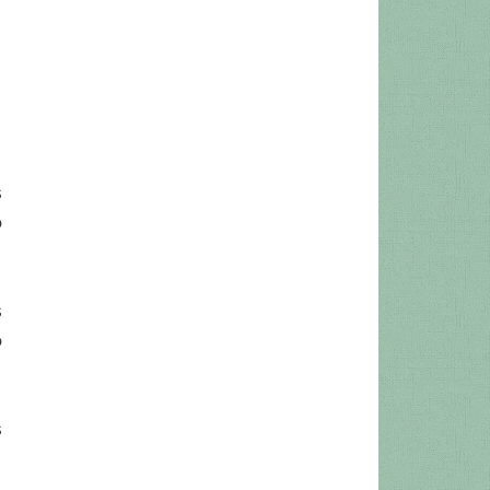
s
o
s
o
s