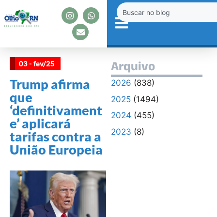
03 - fev/25
Arquivo
Trump afirma
2026
(838)
que
2025
(1494)
‘definitivament
2024
(455)
e’ aplicará
2023
(8)
tarifas contra a
União Europeia