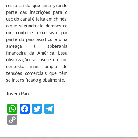
ressaltando que uma grande
parte das inscrições para o
uso do canal é feita em chinês,
o que, segundo ele, demonstra
um controle excessivo por
parte do país asiático e uma
ameaça à soberania
financeira da América. Essa
observação se insere em um
contexto mais amplo de
tensões comerciais que têm
se intensificado globalmente.
Jovem Pan
W
F
T
T
h
ac
w
el
C
at
e
itt
e
o