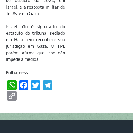
de outubro de 2023, em
Israel, e a resposta militar de
Tel Aviv em Gaza.
Israel não é signatário do
estatuto do tribunal sediado
em Haia nem reconhece sua
jurisdição em Gaza. O TPI,
porém, afirma que isso não
impede a medida.
Folhapress
W
F
T
T
h
ac
w
el
C
at
e
itt
e
o
s
b
er
gr
p
A
o
a
y
p
o
m