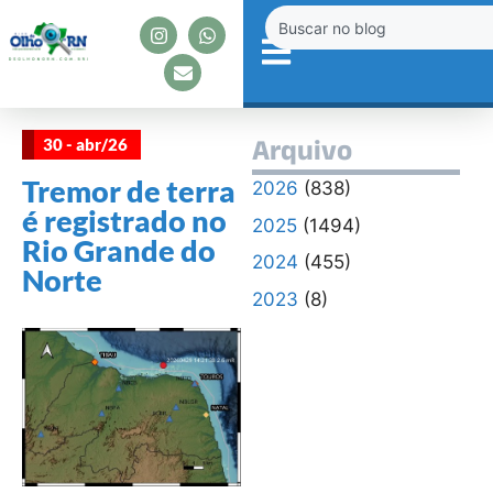
30 - abr/26
Arquivo
Tremor de terra
2026
(838)
é registrado no
2025
(1494)
Rio Grande do
2024
(455)
Norte
2023
(8)