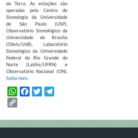
da Terra. As estações são
operadas pelo Centro de
Sismologia da Universidade
de São Paulo (USP),
Observatório Sismológico da
Universidade de Brasília
(Obsis/UnB), Laboratório
Sismológico da Universidade
Federal do Rio Grande do
Norte (LabSis/UFRN) e
Observatório Nacional (ON).
Saiba mais
.
W
F
T
T
h
ac
w
el
C
at
e
itt
e
o
s
b
er
gr
p
A
o
a
y