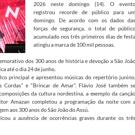
2026 neste domingo (14). O event
registrou recorde de público para u
domingo. De acordo com os dados da
forças de segurança, o total de públic
acumulado nos três primeiros dias de fest
atingiu a marca de 100 mil pessoas.
emorativo dos 300 anos de história e devoção a São Joã
ca até o dia 24 de junho.
co principal e apresentou músicas do repertório junino
is Cordas” e “Brincar de Amar”. Flávio José também s
composições da cultura nordestina, a exemplo da cançã
sitor Amazan completou a programação da noite com 
em aos 300 anos do São João do Assú.
icou a ausência de ocorrências graves durante os trê