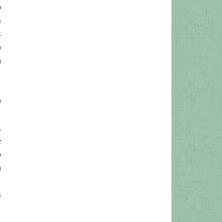
o
m
s
o
a
o
,
e
o
a
s