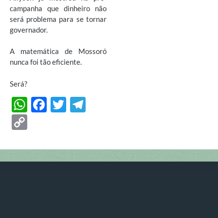
campanha que dinheiro não
será problema para se tornar
governador.
A matemática de Mossoró
nunca foi tão eficiente.
Será?
W
F
T
T
h
ac
w
el
C
at
e
itt
e
o
s
b
er
gr
p
A
o
a
y
p
o
m
Li
p
k
n
k