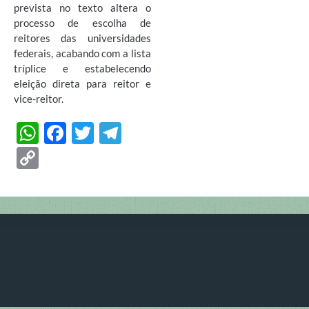
prevista no texto altera o
processo de escolha de
reitores das universidades
federais, acabando com a lista
tríplice e estabelecendo
eleição direta para reitor e
vice-reitor.
W
F
T
T
h
ac
w
el
C
at
e
itt
e
o
s
b
er
gr
p
A
o
a
y
p
o
m
Li
p
k
n
k