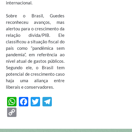
internacional.
Sobre o Brasil, Guedes
reconheceu avanços, mas
alertou para o crescimento da
relação dívida/PIB. Ele
classificou a situação fiscal do
país como “pandêmica sem
pandemia”, em referência ao
nível atual de gastos públicos.
Segundo ele, o Brasil tem
potencial de crescimento caso
haja uma aliança entre
liberais e conservadores.
W
F
T
T
h
ac
w
el
C
at
e
itt
e
o
s
b
er
gr
p