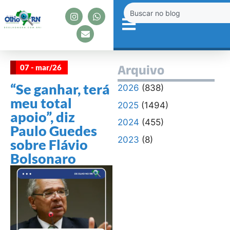
07 - mar/26
Arquivo
“Se ganhar, terá
2026
(838)
meu total
2025
(1494)
apoio”, diz
2024
(455)
Paulo Guedes
2023
(8)
sobre Flávio
Bolsonaro