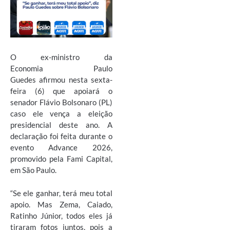
O ex-ministro da
Economia
Paulo
Guedes
afirmou nesta sexta-
feira (6) que apoiará o
senador
Flávio Bolsonaro
(PL)
caso ele vença a eleição
presidencial deste ano. A
declaração foi feita durante o
evento Advance 2026,
promovido pela
Fami Capital
,
em
São Paulo
.
“Se ele ganhar, terá meu total
apoio. Mas Zema, Caiado,
Ratinho Júnior, todos eles já
tiraram fotos juntos, pois a