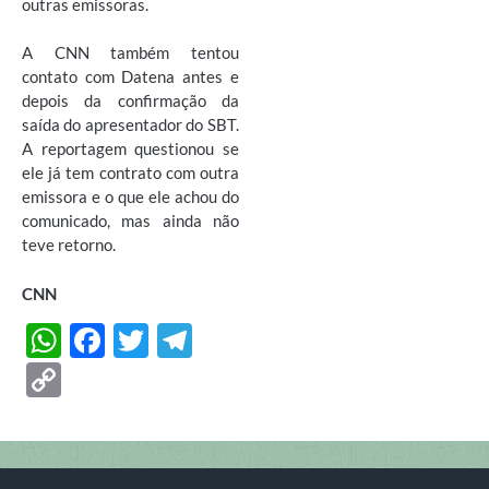
outras emissoras.
A CNN também tentou
contato com Datena antes e
depois da confirmação da
saída do apresentador do SBT.
A reportagem questionou se
ele já tem contrato com outra
emissora e o que ele achou do
comunicado, mas ainda não
teve retorno.
CNN
W
F
T
T
h
ac
w
el
C
at
e
itt
e
o
s
b
er
gr
p
A
o
a
y