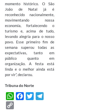
momento histórico. O São
João de Natal já é
reconhecido nacionalmente,
movimentando nossa
economia, fortalecendo o
turismo e, acima de tudo,
levando alegria para o nosso
povo. Esse primeiro fim de
semana superou todas as
expectativas, tanto em
público quanto em
organização. A festa está
linda e o melhor ainda está
por vir”, declarou.
Tribuna do Norte
W
F
T
T
h
ac
w
el
C