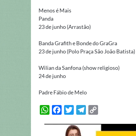
Menos é Mais
Panda
23 de junho (Arrastão)
Banda Grafith e Bonde do GraGra
23 de junho (Polo Praça São João Batista)
Wilian da Sanfona (show religioso)
24 de junho
Padre Fábio de Melo
W
F
T
T
C
h
ac
w
el
o
at
e
itt
e
p