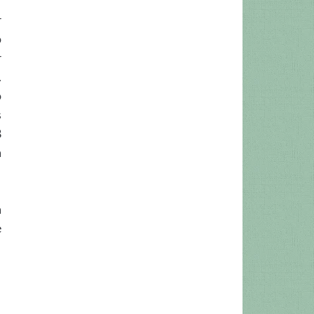
r
o
r
.
o
s
8
a
a
e