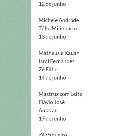
12 de junho
Michele Andrade
Túlio Milionário
13 de junho
Matheus e Kauan
Isral Fernandes
Zé Filho
14 de junho
Mastruz com Leite
Flávio José
Amazan
17 de junho
Zé Vaqueiro