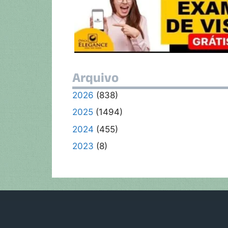
s
b
er
gr
y
A
o
a
Li
p
o
m
n
p
k
k
Arquivo
2026
(838)
2025
(1494)
2024
(455)
2023
(8)