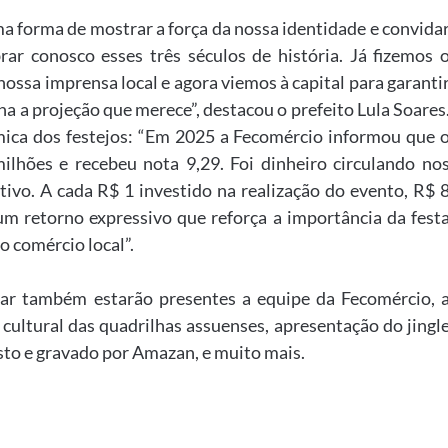
ma forma de mostrar a força da nossa identidade e convida
ar conosco esses três séculos de história. Já fizemos 
ossa imprensa local e agora viemos à capital para garanti
a a projeção que merece”, destacou o prefeito Lula Soares
ica dos festejos: “Em 2025 a Fecomércio informou que 
hões e recebeu nota 9,29. Foi dinheiro circulando no
ivo. A cada R$ 1 investido na realização do evento, R$ 
m retorno expressivo que reforça a importância da fest
o comércio local”.
uar também estarão presentes a equipe da Fecomércio, 
cultural das quadrilhas assuenses, apresentação do jingl
sto e gravado por Amazan, e muito mais.