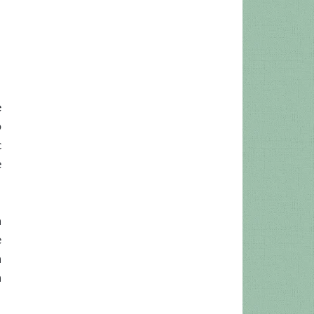
e
o
c
e
a
e
a
a