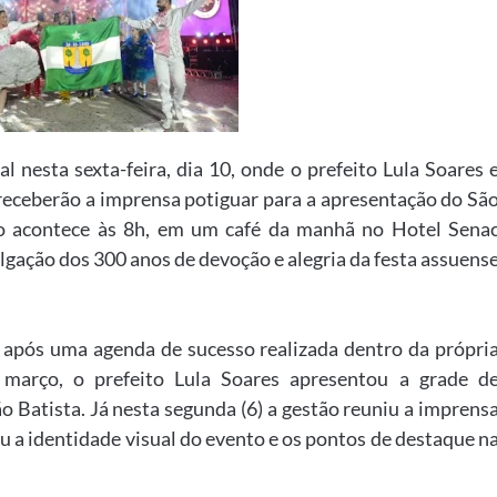
nesta sexta-feira, dia 10, onde o prefeito Lula Soares 
receberão a imprensa potiguar para a apresentação do Sã
o acontece às 8h, em um café da manhã no Hotel Sena
lgação dos 300 anos de devoção e alegria da festa assuens
e após uma agenda de sucesso realizada dentro da própri
março, o prefeito Lula Soares apresentou a grade d
 Batista. Já nesta segunda (6) a gestão reuniu a imprens
 a identidade visual do evento e os pontos de destaque n