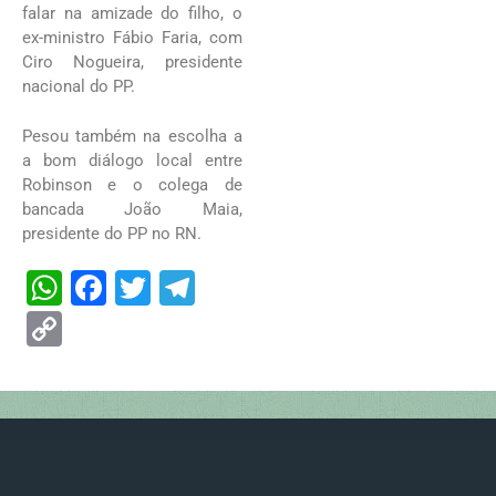
falar na amizade do filho, o
ex-ministro Fábio Faria, com
Ciro Nogueira, presidente
nacional do PP.
Pesou também na escolha a
a bom diálogo local entre
Robinson e o colega de
bancada João Maia,
presidente do PP no RN.
W
F
T
T
h
ac
w
el
C
at
e
itt
e
o
s
b
er
gr
p
A
o
a
y
p
o
m
Li