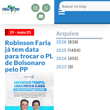
29 - maio/25
Arquivo
Robinson Faria
2026
(838)
já tem data
2025
(1494)
para trocar o PL
2024
(455)
de Bolsonaro
2023
(8)
pelo PP