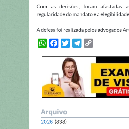
Com as decisões, foram afastadas a
regularidade do mandato e a elegibilidad
A defesa foi realizada pelos advogados Ar
W
F
T
T
C
h
ac
w
el
o
at
e
itt
e
p
s
b
er
gr
y
A
o
a
Li
p
o
m
n
p
k
k
Arquivo
2026
(838)