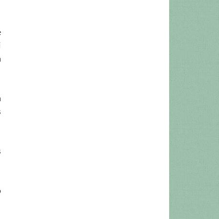
e
i
a
a
s
s
o