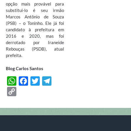
opção mais provável para
substitui-lo é seu irmão
Marcos Antônio de Souza
(PSB) – o Toninho. Ele já foi
candidato à prefeitura em
2016 e 2020, mas foi
derrotado por Iraneide
Rebouças (PSDB), atual
prefeita.
Blog Carlos Santos
W
F
T
T
h
ac
w
el
C
at
e
itt
e
o
s
b
er
gr
p
A
o
a
y
p
o
m
Li