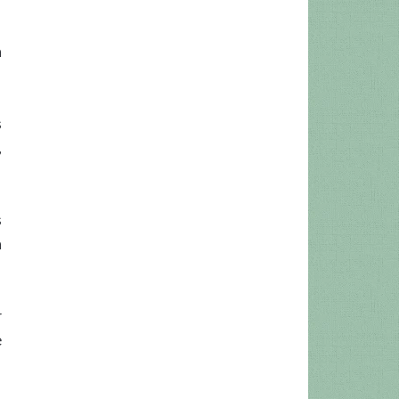
à
s
,
s
à
r
e