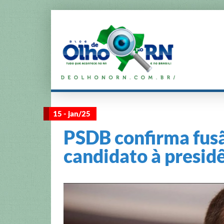
15 - jan/25
PSDB confirma fusã
candidato à presid