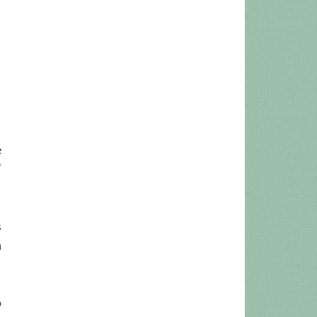
e
”
s
a
o