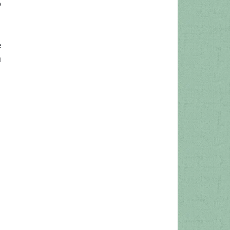
o
e
ú