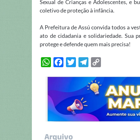
Sexual de Crianças e Adolescentes, e 
coletivo de proteção à infância.
A Prefeitura de Assú convida todos a ves
ato de cidadania e solidariedade. Sua 
protege e defende quem mais precisa!
W
F
T
T
C
h
ac
w
el
o
at
e
itt
e
p
s
b
er
gr
y
A
o
a
Li
p
o
m
n
p
k
k
Arquivo