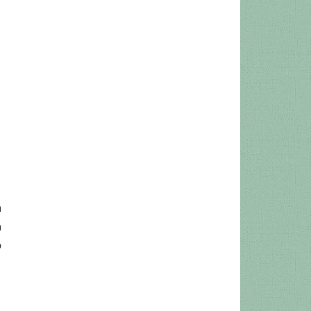
a
á
o