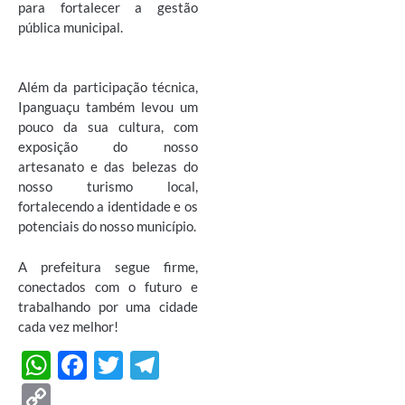
para fortalecer a gestão
pública municipal.
Além da participação técnica,
Ipanguaçu também levou um
pouco da sua cultura, com
exposição do nosso
artesanato e das belezas do
nosso turismo local,
fortalecendo a identidade e os
potenciais do nosso município.
A prefeitura segue firme,
conectados com o futuro e
trabalhando por uma cidade
cada vez melhor!
W
F
T
T
h
ac
w
el
C