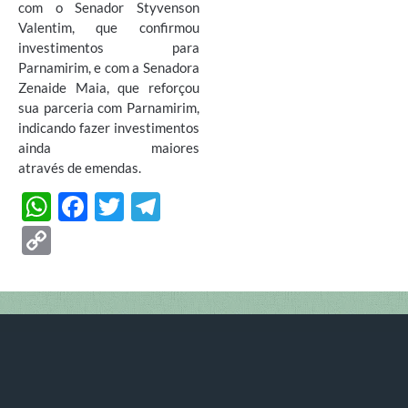
com o Senador Styvenson
Valentim, que confirmou
investimentos para
Parnamirim, e com a Senadora
Zenaide Maia, que reforçou
sua parceria com Parnamirim,
indicando fazer investimentos
ainda maiores
através de emendas.
W
F
T
T
h
ac
w
el
C
at
e
itt
e
o
s
b
er
gr
p
A
o
a
y
p
o
m
Li
p
k
n