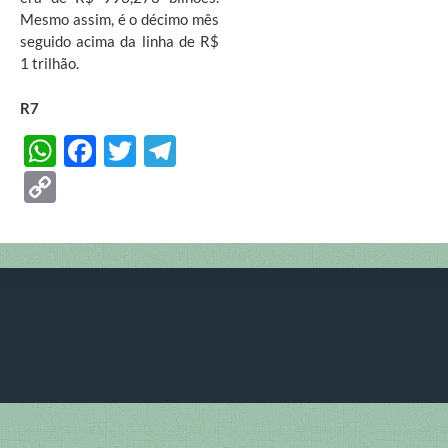
Mesmo assim, é o décimo mês
seguido acima da linha de R$
1 trilhão.
R7
W
F
T
T
h
ac
w
el
C
at
e
itt
e
o
s
b
er
gr
p
A
o
a
y
p
o
m
Li
p
k
n
k