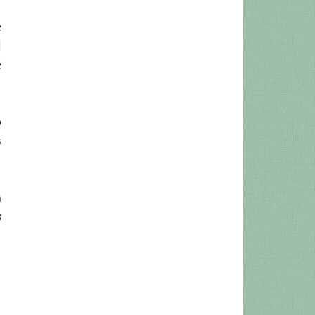
e
l
é
o
s
m
s