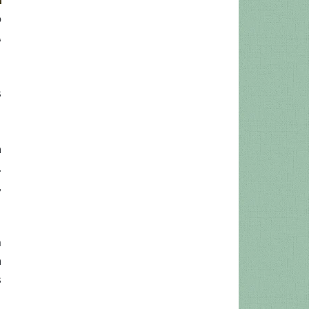
o
A
s
a
.
,
m
a
s