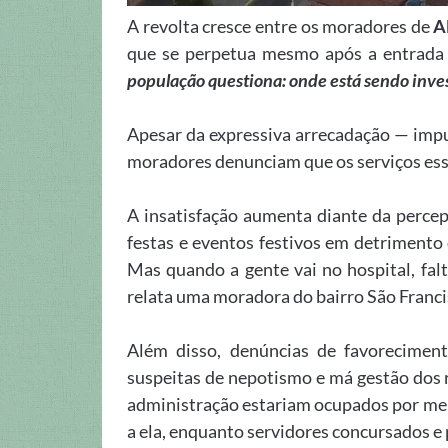
A revolta cresce entre os moradores de
A
que se perpetua mesmo após a entrada d
população questiona: onde está sendo inves
Apesar da expressiva arrecadação — impu
moradores denunciam que os serviços ess
A insatisfação aumenta diante da percepç
festas e eventos festivos em detrimento d
Mas quando a gente vai no hospital, fal
relata uma moradora do bairro São Francisc
Além disso, denúncias de favorecimento
suspeitas de nepotismo e má gestão dos r
administração estariam ocupados por mem
a ela, enquanto servidores concursados e 