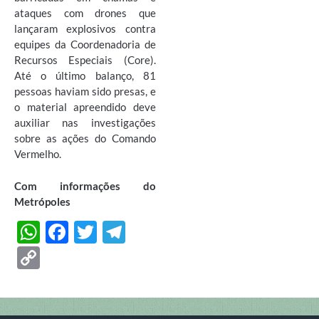
ataques com drones que
lançaram explosivos contra
equipes da Coordenadoria de
Recursos Especiais (Core).
Até o último balanço, 81
pessoas haviam sido presas, e
o material apreendido deve
auxiliar nas investigações
sobre as ações do Comando
Vermelho.
Com informações do
Metrópoles
W
F
T
T
h
ac
w
el
C
at
e
itt
e
o
s
b
er
gr
p