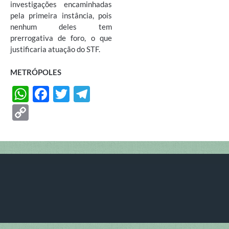
investigações encaminhadas
pela primeira instância, pois
nenhum deles tem
prerrogativa de foro, o que
justificaria atuação do STF.
METRÓPOLES
W
F
T
T
h
ac
w
el
C
at
e
itt
e
o
s
b
er
gr
p
A
o
a
y
p
o
m
Li
p
k
n
k