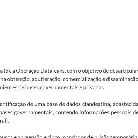
ira (5), a Operação Dataleaks, com o objetivo de desarticula
 na obtenção, adulteração, comercialização e disseminaçã
venientes de bases governamentais e privadas.
dentificação de uma base de dados clandestina, abastecid
e bases governamentais, contendo informações pessoais d
al).
usca e apreensão e cinco mandados de prisão temporária