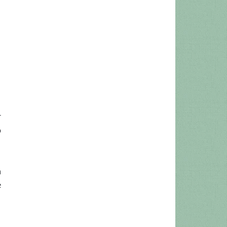
r
o
a
e
,