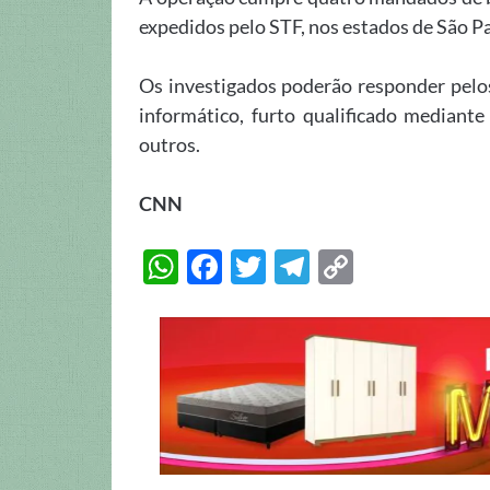
expedidos pelo STF, nos estados de São Pa
Os investigados poderão responder pelos
informático, furto qualificado mediante
outros.
CNN
W
F
T
T
C
h
ac
w
el
o
at
e
itt
e
p
s
b
er
gr
y
A
o
a
Li
p
o
m
n
p
k
k