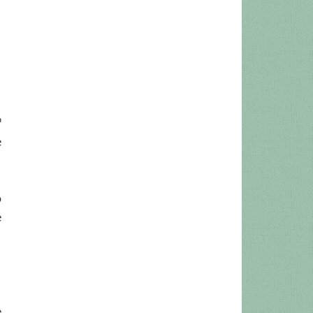
ª
e
o
e
e