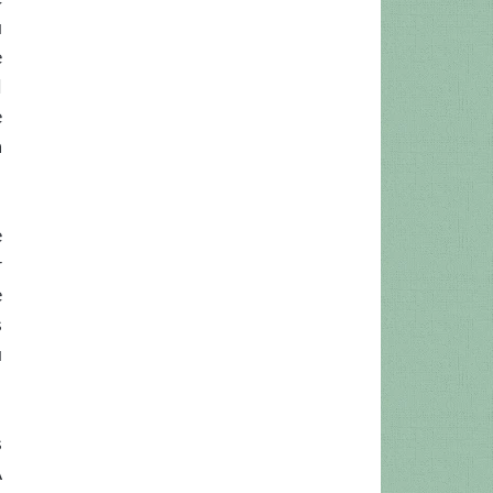
u
e
l
e
a
e
r
e
s
u
s
A