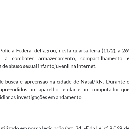
Polícia Federal deflagrou, nesta quarta-feira (11/2), a 26
da a combater armazenamento, compartilhamento 
de abuso sexual infantojuvenil na internet.
de busca e apreensão na cidade de Natal/RN. Durante 
 apreendidos um aparelho celular e um computador qu
bsidiar as investigações em andamento.
ilizado em nossa legislação (art. 241-E da Lei nº 8.069, d