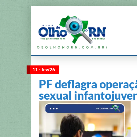
11 - fev/26
PF deflagra operaç
sexual infantojuve