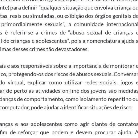
te) para definir “qualquer situação que envolva criança o
tas, reais ou simuladas, ou exibição dos órgãos genitais d
primordialmente sexuais”, a comunidade internaciona
 é referir-se a crimes de “abuso sexual de crianças 
 de crianças e adolescentes”, pois a nomenclatura ajuda 
ítimas desses crimes tão devastadores.
pais e aos responsáveis sobre a importância de monitorar 
sico, protegendo-os dos riscos de abusos sexuais. Conversa
virtual, explicar como utilizar redes sociais, jogos 
r de perto as atividades on-line dos jovens são medida
mudanças de comportamento, como isolamento repentino o
computador, pode ajudar a identificar situações de risco.
ianças e aos adolescentes como agir diante de contato
 fim de reforçar que podem e devem procurar ajuda. 