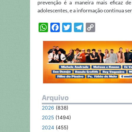
prevenção é a maneira mais eficaz de
adolescentes, e a informação continua se
W
F
T
T
C
h
ac
w
el
o
at
e
itt
e
p
s
b
er
gr
y
A
o
a
Li
p
o
m
n
p
k
k
Arquivo
2026
(838)
2025
(1494)
2024
(455)