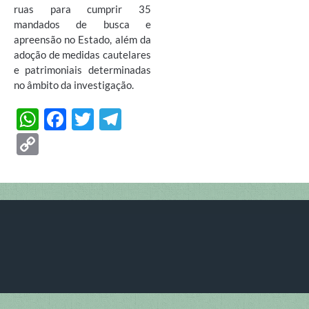
ruas para cumprir 35
mandados de busca e
apreensão no Estado, além da
adoção de medidas cautelares
e patrimoniais determinadas
no âmbito da investigação.
W
F
T
T
h
ac
w
el
C
at
e
itt
e
o
s
b
er
gr
p
A
o
a
y
p
o
m
Li
p
k
n
k