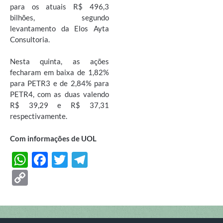
para os atuais R$ 496,3
bilhões, segundo
levantamento da Elos Ayta
Consultoria.
Nesta quinta, as ações
fecharam em baixa de 1,82%
para PETR3 e de 2,84% para
PETR4, com as duas valendo
R$ 39,29 e R$ 37,31
respectivamente.
Com informações de UOL
W
F
T
T
h
ac
w
el
C
at
e
itt
e
o
s
b
er
gr
p