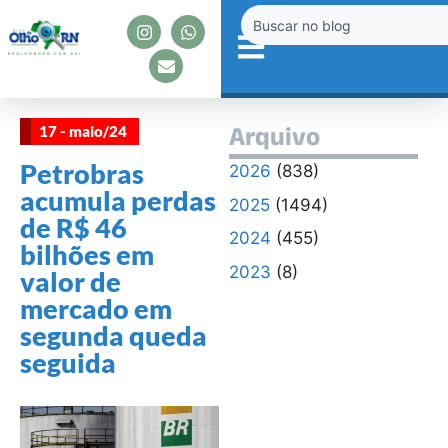
17 - maio/24
Arquivo
Petrobras
2026
(838)
acumula perdas
2025
(1494)
de R$ 46
2024
(455)
bilhões em
2023
(8)
valor de
mercado em
segunda queda
seguida