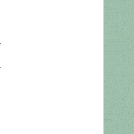
a
a
e
e
m