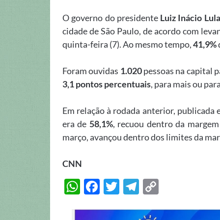
O governo do presidente
Luiz Inácio Lula
cidade de São Paulo, de acordo com leva
quinta-feira (7). Ao mesmo tempo,
41,9%
Foram ouvidas
1.020
pessoas na capital p
3,1 pontos percentuais
, para mais ou par
Em relação à rodada anterior, publicada 
era de
58,1%
, recuou dentro da margem 
março, avançou dentro dos limites da mar
CNN
W
F
T
T
C
h
ac
w
el
o
at
e
itt
e
p