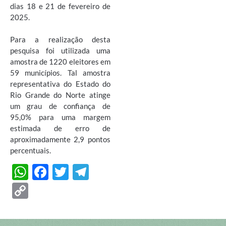
dias 18 e 21 de fevereiro de
2025.
Para a realização desta
pesquisa foi utilizada uma
amostra de 1220 eleitores em
59 municípios. Tal amostra
representativa do Estado do
Rio Grande do Norte atinge
um grau de confiança de
95,0% para uma margem
estimada de erro de
aproximadamente 2,9 pontos
percentuais.
W
F
T
T
h
ac
w
el
C
at
e
itt
e
o
s
b
er
gr
p