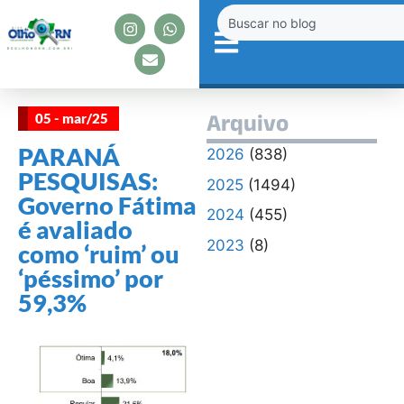
05 - mar/25
Arquivo
PARANÁ
2026
(838)
PESQUISAS:
2025
(1494)
Governo Fátima
2024
(455)
é avaliado
2023
(8)
como ‘ruim’ ou
‘péssimo’ por
59,3%