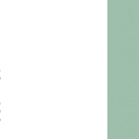
,
a
m
e
o