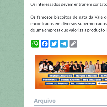
Os interessados devem entrar em contato
Os famosos biscoitos de nata da Vale 
encontrados em diversos supermercados da
de uma empresa que valoriza a produção lo
W
F
T
T
C
h
ac
w
el
o
at
e
itt
e
p
s
b
er
gr
y
A
o
a
Li
p
o
m
n
p
k
k
Arquivo