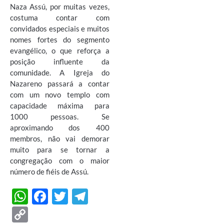
Naza Assú, por muitas vezes,
costuma contar com
convidados especiais e muitos
nomes fortes do segmento
evangélico, o que reforça a
posição influente da
comunidade. A Igreja do
Nazareno passará a contar
com um novo templo com
capacidade máxima para
1000 pessoas. Se
aproximando dos 400
membros, não vai demorar
muito para se tornar a
congregação com o maior
número de fiéis de Assú.
W
F
T
T
h
ac
w
el
C