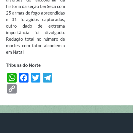
história da seção Lei Seca com
25 armas de fogo apreendidas
e 31 foragidos capturados,
outro dado de extrema
importância foi divulgado:
Redução total no número de
mortes com fator alcoolemia
em Natal
Tribuna do Norte
W
F
T
T
h
ac
w
el
C
at
e
itt
e
o
s
b
er
gr
p
A
o
a
y
p
o
m
Li