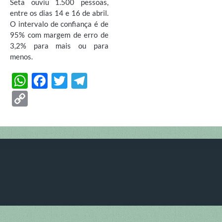
Seta ouviu 1.500 pessoas,
entre os dias 14 e 16 de abril.
O intervalo de confiança é de
95% com margem de erro de
3,2% para mais ou para
menos.
W
F
T
T
h
ac
w
el
C
at
e
itt
e
o
s
b
er
gr
p
A
o
a
y
p
o
m
Li
p
k
n
k