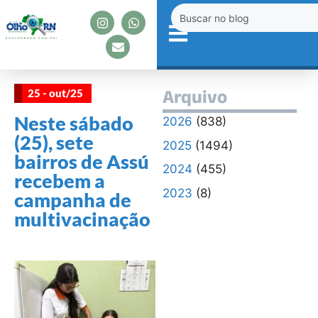
25 - out/25
Arquivo
Neste sábado
2026
(838)
(25), sete
2025
(1494)
bairros de Assú
2024
(455)
recebem a
2023
(8)
campanha de
multivacinação