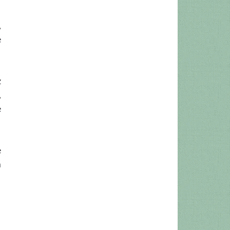
,
e
z
,
e
e
m