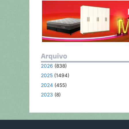
at
e
itt
e
p
s
b
er
gr
y
A
o
a
Li
p
o
m
n
p
k
k
Arquivo
2026
(838)
2025
(1494)
2024
(455)
2023
(8)