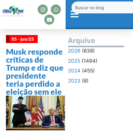
05 - jun/25
Arquivo
Musk responde
2026
(838)
críticas de
2025
(1494)
Trump e diz que
2024
(455)
presidente
2023
(8)
teria perdido a
eleição sem ele