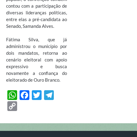
contou com a participação de
diversas lideranças políticas,
entre elas a pré-candidata ao
Senado, Samanda Alves.
Fátima Silva, que já
administrou o município por
dois mandatos, retorna ao
cenário eleitoral com apoio
expressivo e busca
novamente a confiança do
eleitorado de Ouro Branco.
W
F
T
T
h
ac
w
el
C
at
e
itt
e
o
s
b
er
gr
p
A
o
a
y