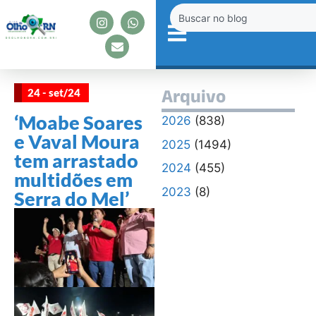
24 - set/24
Arquivo
‘Moabe Soares
2026
(838)
e Vaval Moura
2025
(1494)
tem arrastado
2024
(455)
multidões em
2023
(8)
Serra do Mel’