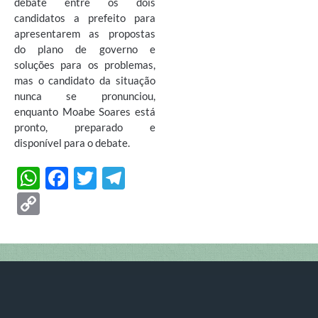
debate entre os dois
candidatos a prefeito para
apresentarem as propostas
do plano de governo e
soluções para os problemas,
mas o candidato da situação
nunca se pronunciou,
enquanto Moabe Soares está
pronto, preparado e
disponível para o debate.
W
F
T
T
h
ac
w
el
C
at
e
itt
e
o
s
b
er
gr
p
A
o
a
y
p
o
m
Li
p
k
n