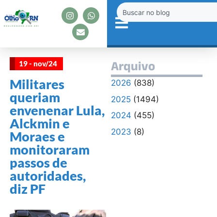
19 - nov/24
Arquivo
Militares
2026
(838)
queriam
2025
(1494)
envenenar Lula,
2024
(455)
Alckmin e
2023
(8)
Moraes e
monitoraram
passos de
autoridades,
diz PF