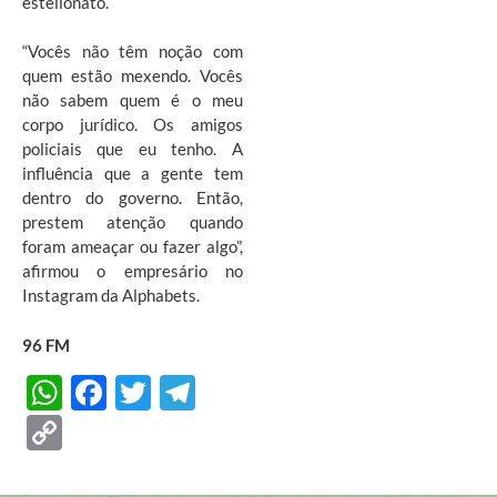
estelionato.
“Vocês não têm noção com
quem estão mexendo. Vocês
não sabem quem é o meu
corpo jurídico. Os amigos
policiais que eu tenho. A
influência que a gente tem
dentro do governo. Então,
prestem atenção quando
foram ameaçar ou fazer algo”,
afirmou o empresário no
Instagram da Alphabets.
96 FM
W
F
T
T
h
ac
w
el
C
at
e
itt
e
o