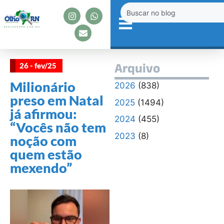
26 - fev/25
Arquivo
Milionário
2026
(838)
preso em Natal
2025
(1494)
já afirmou:
2024
(455)
“Vocês não tem
2023
(8)
noção com
quem estão
mexendo”