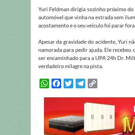
Yuri Feldman dirigia sozinho próximo do 
automóvel que vinha na estrada sem ilumi
acostamento e o seu veículo foi parar fora
Apesar da gravidade do acidente, Yuri n
namorada para pedir ajuda. Ele recebeu 
ser encaminhado para a UPA 24h Dr. Milt
verdadeiro milagre na pista.
W
F
T
T
C
h
ac
w
el
o
at
e
itt
e
p
s
b
er
gr
y
A
o
a
Li
p
o
m
n