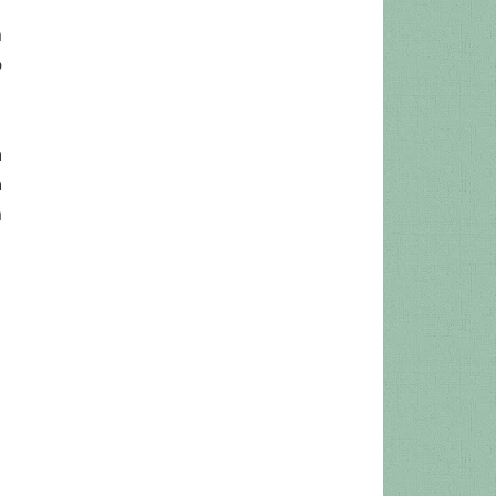
m
o
a
a
m