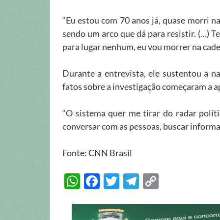
“Eu estou com 70 anos já, quase morri na 
sendo um arco que dá para resistir. (…) 
para lugar nenhum, eu vou morrer na cadei
Durante a entrevista, ele sustentou a n
fatos sobre a investigação começaram a a
“O sistema quer me tirar do radar polí
conversar com as pessoas, buscar informaç
Fonte: CNN Brasil
W
F
T
T
C
h
ac
w
el
o
at
e
itt
e
p