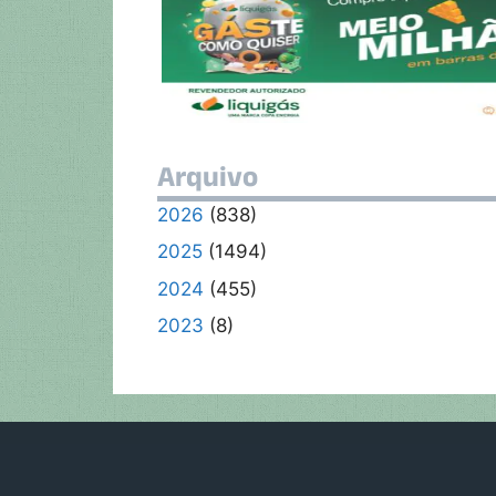
s
b
er
gr
y
A
o
a
Li
p
o
m
n
p
k
k
Arquivo
2026
(838)
2025
(1494)
2024
(455)
2023
(8)