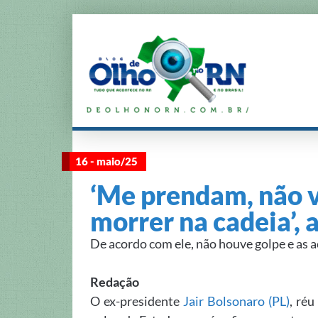
16 - maio/25
‘Me prendam, não vo
morrer na cadeia’, 
De acordo com ele, não houve golpe e as 
Redação
O ex-presidente
Jair Bolsonaro (PL)
, ré