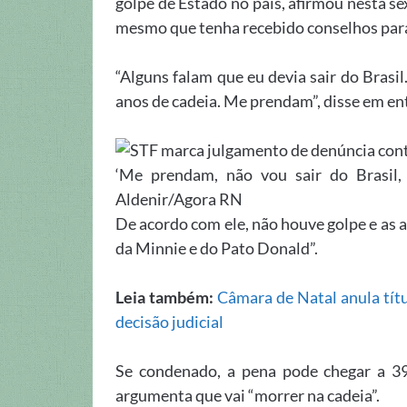
golpe de Estado no país, afirmou nesta sex
mesmo que tenha recebido conselhos para
“Alguns falam que eu devia sair do Brasil
anos de cadeia. Me prendam”, disse em ent
‘Me prendam, não vou sair do Brasil, 
Aldenir/Agora RN
De acordo com ele, não houve golpe e as 
da Minnie e do Pato Donald”.
Leia também:
Câmara de Natal anula tít
decisão judicial
Se condenado, a pena pode chegar a 39
argumenta que vai “morrer na cadeia”.