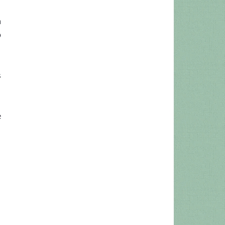
a
o
s
e