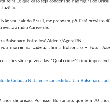
ta-feira 16 que, caso seja condenado, não fugirá do Brasil
 fazê-lo.
. Não vou sair do Brasil, me prendam, pô. Está previsto 4
revista à rádio Auriverde.
vou morrer na cadeia’, afirma Bolsonaro – Foto: Jos
acusações são equivocadas: “Qual crime? Crime impossível
ulo de Cidadão Natalense concedido a Jair Bolsonaro apó
 anos de prisão. Por isso, Bolsonaro, que tem 70 anos