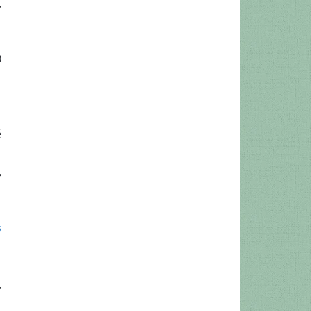
,
0
é
,
s
,