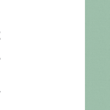
m
a
a
o