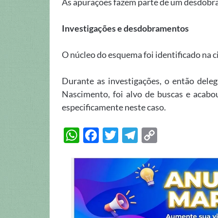
As apurações fazem parte de um desdobra
Investigações e desdobramentos
O núcleo do esquema foi identificado na c
Durante as investigações, o então deleg
Nascimento, foi alvo de buscas e acabou
especificamente neste caso.
W
F
T
T
C
h
ac
w
el
o
at
e
itt
e
p
s
b
er
gr
y
A
o
a
Li
p
o
m
n