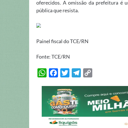
oferecidos. A omissão da prefeitura é 
pública que resista.
Painel fiscal do TCE/RN
Fonte: TCE/RN
W
F
T
T
C
h
ac
w
el
o
at
e
itt
e
p
s
b
er
gr
y
A
o
a
Li
p
o
m
n
p
k
k