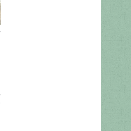
o
l
u
l
o
a
s