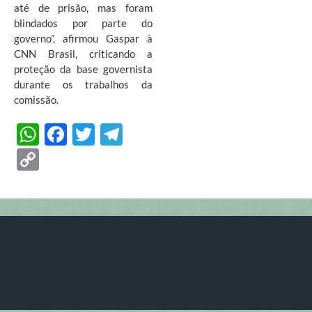
até de prisão, mas foram
blindados por parte do
governo”, afirmou Gaspar à
CNN Brasil, criticando a
proteção da base governista
durante os trabalhos da
comissão.
W
F
T
T
h
ac
w
el
C
at
e
itt
e
o
s
b
er
gr
p
A
o
a
y
p
o
m
Li
p
k
n
k