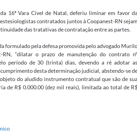
da 16ª Vara Cível de Natal, deferiu liminar em favor d
nestesiologistas contratados juntos à Coopanest-RN seja
inuidade das tratativas de contratação entre as partes.
pada formulado pela defesa promovida pelo advogado Muril
t-RN, “dilatar o prazo de manutenção do contrato n
elo período de 30 (trinta) dias, devendo a ré adotar a
o cumprimento desta determinação judicial, abstendo-se d
objeto do aludido instrumento contratual que são de su
ia de R$ 0.000.00 (dez mil reais), limitada ao total de R
nico