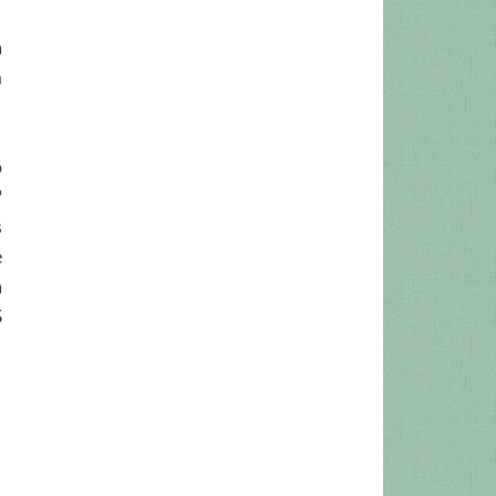
a
m
o
º
s
e
a
$