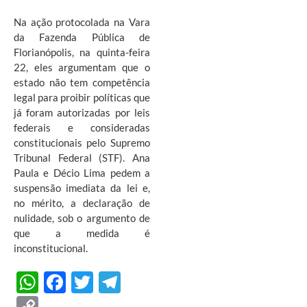
Na ação protocolada na Vara
da Fazenda Pública de
Florianópolis, na quinta-feira
22, eles argumentam que o
estado não tem competência
legal para proibir políticas que
já foram autorizadas por leis
federais e consideradas
constitucionais pelo Supremo
Tribunal Federal (STF). Ana
Paula e Décio Lima pedem a
suspensão imediata da lei e,
no mérito, a declaração de
nulidade, sob o argumento de
que a medida é
inconstitucional.
W
F
T
T
h
ac
w
el
C