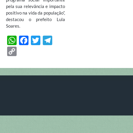
pela sua relevância e impacto
positivo na vida da população”,
destacou o prefeito Lula
Soares.
W
F
T
T
h
ac
w
el
C
at
e
itt
e
o
s
b
er
gr
p
A
o
a
y
p
o
m
Li
p
k
n
k